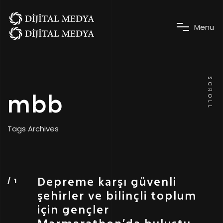
M
e
n
u
SCROLL
mbb
Tags Archives
Depreme karşı güvenli
şehirler ve bilinçli toplum
için gençler