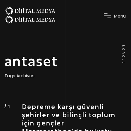
M
e
n
u
SCROLL
antaset
Tags Archives
Depreme karşı güvenli
şehirler ve bilinçli toplum
için gençler