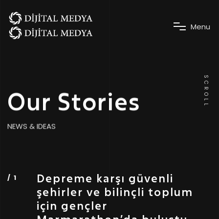
M
e
n
u
SCROLL
Our Stories
NEWS & IDEAS
Depreme karşı güvenli
şehirler ve bilinçli toplum
için gençler